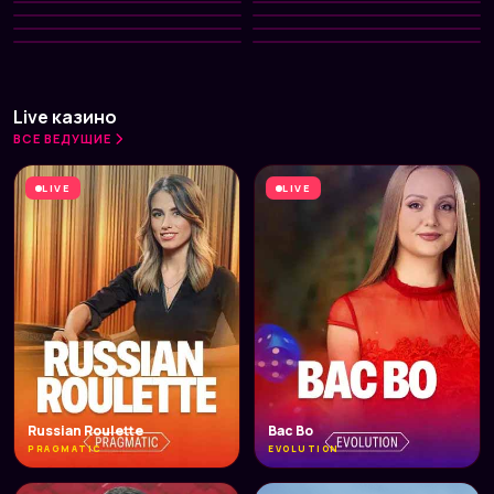
Diamond of Jungle
Aztec Clusters
NEW
PRAGMATIC PLAY
PRAGMATIC PLAY
Divine Divas
Dreamshock
TOP
NETENT
PRAGMATIC PLAY
Hot Fruit
Phoenix Rising
NEW
PLAY’N GO
NETENT
Fruit Machine
Capymania Yellow
HOT
MICROGAMING
PLAY’N GO
Big Win x25
Fab Farm
MICROGAMING
PRAGMATIC PLAY
NETENT
PLAY’N GO
Live
казино
ВСЕ ВЕДУЩИЕ
LIVE
LIVE
Russian Roulette
Bac Bo
PRAGMATIC
EVOLUTION