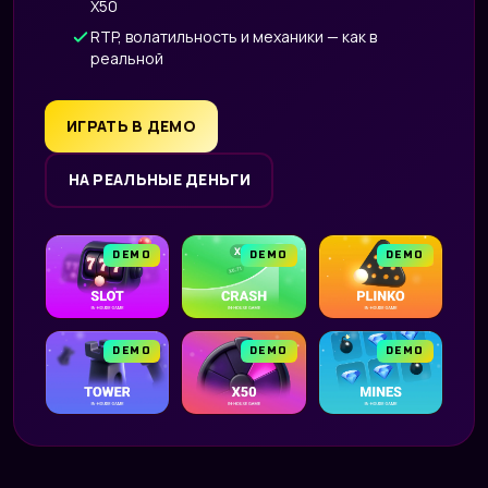
X50
RTP, волатильность и механики — как в
реальной
ИГРАТЬ В ДЕМО
НА РЕАЛЬНЫЕ ДЕНЬГИ
DEMO
DEMO
DEMO
DEMO
DEMO
DEMO