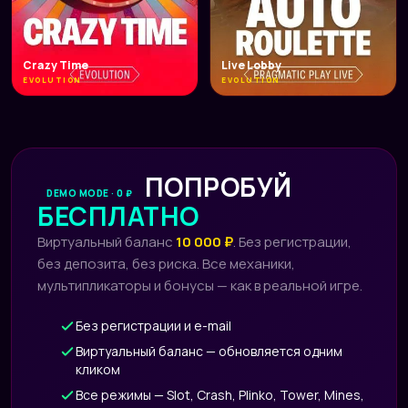
Crazy Time
Live Lobby
EVOLUTION
EVOLUTION
ПОПРОБУЙ
DEMO MODE · 0 ₽
БЕСПЛАТНО
Виртуальный баланс
10 000 ₽
. Без регистрации,
без депозита, без риска. Все механики,
мультипликаторы и бонусы — как в реальной игре.
Без регистрации и e-mail
Виртуальный баланс — обновляется одним
кликом
Все режимы — Slot, Crash, Plinko, Tower, Mines,