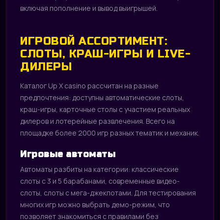
включая пополнение и вывод выигрышей.
ИГРОВОЙ АССОРТИМЕНТ:
СЛОТЫ, КРАШ-ИГРЫ И LIVE-
ДИЛЕРЫ
Каталог Up X casino рассчитан на разные
предпочтения: доступны автоматические слоты,
краш-игры, карточные столы с участием реальных
дилеров и лотерейные развлечения. Всего на
площадке более 2000 игр разных тематик и механик.
Игровые автоматы
Автоматы разбиты на категории: классические
слоты с 3 и 5 барабанами, современные видео-
слоты, слоты с мега-джекпотами. Для тестирования
многих игр можно выбрать демо-режим, что
позволяет знакомиться с правилами без