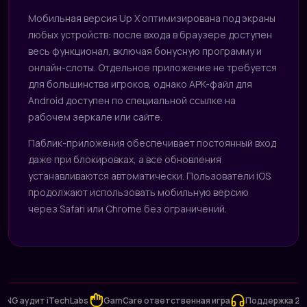
Мобильная версия Up X оптимизирована под экраны
любых устройств: после входа в браузере доступен
весь функционал, включая бонусную программу и
онлайн-слоты. Отдельное приложение не требуется
для большинства игроков, однако APK-файл для
Android доступен по специальной ссылке на
рабочем зеркале или сайте.
Паблик-приложения обеспечивает постоянный вход
даже при блокировках, а все обновления
устанавливаются автоматически. Пользователи iOS
продолжают использовать мобильную версию
через Safari или Chrome без ограничений.
аудит iTechLabs
GamCare ответственная игра
Поддержка 24/7